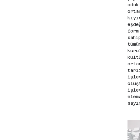
odak
orta
kıyı
eşde
form
sahi
tümü
kuru
kült
orta
tari
işle
oluş
işle
elem
sayı