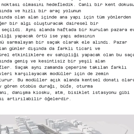
 noktası olmasını hedefledik. Canlı bir kent dokus
sında ve hızlı bir araç yolunun
sında olan alan içinde ana yapı için tüm yönlerden 
ğer bir algı oluşturacak dairesel bir
 seçildi. Aynı alanda haftada bir kurulan pazara e
pliği yapacak örtü ise yapı adasının
nü sarmalayan bir saçak olarak ele alındı. Pazar 
lan günler dışında da farklı ticari ve
ürel etkinliklere ev sahipliği yapacak olan bu saç
sında geniş ve kesintisiz bir yeşil alan
fler. Saçak aynı zamanda çeperine takılan farklı 
vleri karşılayacak modüller için de zemin
turur. Bu modüller açık alanda kentsel donatı olar
v gören otobüs durağı, büfe, oturma
anı, danışma kiosku, atm, bisiklet istasyonu gibi 
sı artırılabilir öğelerdir.