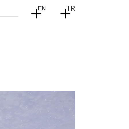
+
+
EN
TR