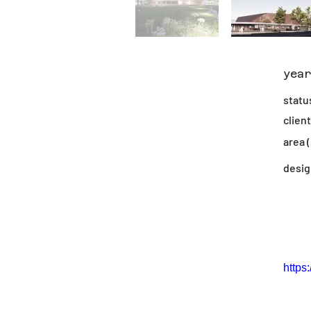
yea
statu
client
area 
desig
https