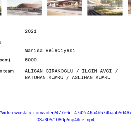
r
2021
s
Manisa Belediyesi
(sqm)
8000
n team
ALISAN CIRAKOGLU / ILGIN AVCI /
BATUHAN KUMRU / ASLIHAN KUMRU
://video.wixstatic.com/video/477e6d_4742c46a4b574baab5046
03a305/1080p/mp4/file.mp4