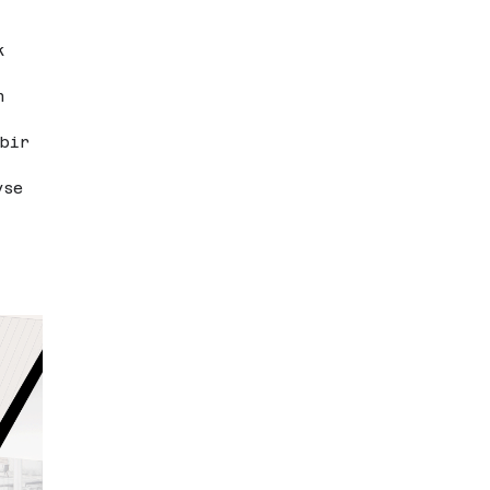
k 
n 
 bir 
yse 