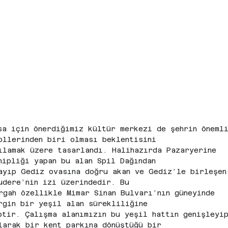
sa için önerdiğimiz kültür merkezi de şehrin öneml
ollerinden biri olması beklentisini
ılamak üzere tasarlandı. Halihazırda Pazaryerine 
hipliği yapan bu alan Spil Dağından
ayıp Gediz ovasına doğru akan ve Gediz’le birleşen
udere’nin izi üzerindedir. Bu
rgah özellikle Mimar Sinan Bulvarı’nın güneyinde 
rgin bir yeşil alan sürekliliğine
ptir. Çalışma alanımızın bu yeşil hattın genişleyi
larak bir kent parkına dönüştüğü bir