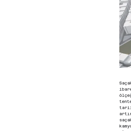
Saça
ibar
ölçe
tent
tari
artı
saça
kamy