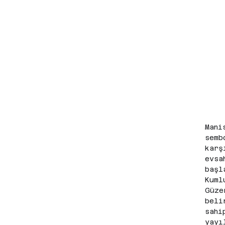
Mani
semb
karş
evsa
başl
Kuml
Güze
beli
sahi
yayı