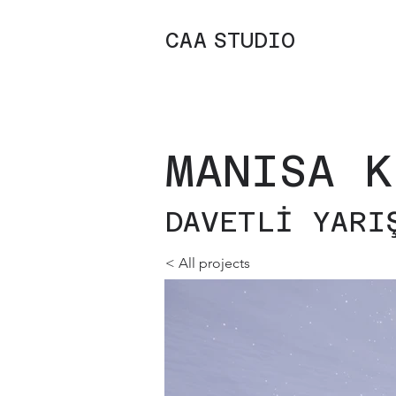
C
A
A
STUDIO
MANISA K
DAVETLİ YARI
< All projects