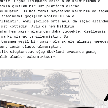
aktır. Saçak izdüşümde kalan alan kaldırımdan 3 
makla çıkılan bir üst platform olarak
nülmüştür. Bu kot farkı sayesinde kaldırım ve saça
 arasındaki geçişler kontrollü hale
rilmiştir. Aynı şekilde orta avlu da saçak altında
 üst kottadır. Avlu da hem kaldırım
ndan hem pazar alanından daha yüksekte, özelleşmiş
 parkı olarak tariflenmiştir. Bu
 tamamen yeşil bir çayır olarak ele alınmış nerede
sert zemin oluşturulmamıştır.
elik oluşturacak ağaç öbekleri arasında geniş 
nlik alanlar bulunmaktadır.