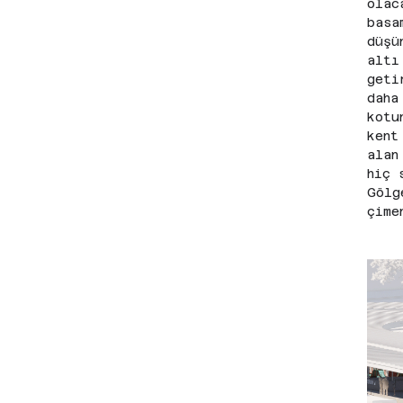
olac
basa
düşü
altı
geti
daha
kotu
kent
alan
hiç 
Gölg
çime