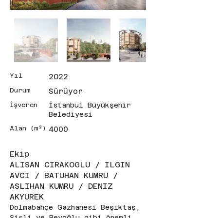
Yıl
2022
Durum
Sürüyor
İşveren
İstanbul Büyükşehir
Belediyesi
Alan (m²)
4000
Ekip
ALISAN CIRAKOGLU / ILGIN
AVCI / BATUHAN KUMRU /
ASLIHAN KUMRU / DENIZ
AKYUREK
Dolmabahçe Gazhanesi Beşiktaş, 
Şişli ve Beyoğlu gibi önemli 