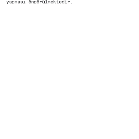
yapması öngörülmektedir. 
Değişen kurgusuyla yapı 
dinamik bir kültür merkezine 
dönüşmektedir. Kütüphane 
alanlarında bulunan esnek 
çalışma alanları bölgede 
bulunan öğrenci nüfusu için 
nitelikli eğitim alanları 
sağlamaktadır.
Dolmabahçe gazhanesi bulunduğu 